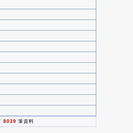
有
8039
筆資料