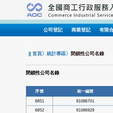
跳
到
主
要
內
公司登記
商業登記
有限
容
:::
||
首頁
〉
統計專區
〉
閉鎖性公司名錄
閉鎖性公司名錄
序號
統一編號
6851
91086701
6852
91086929