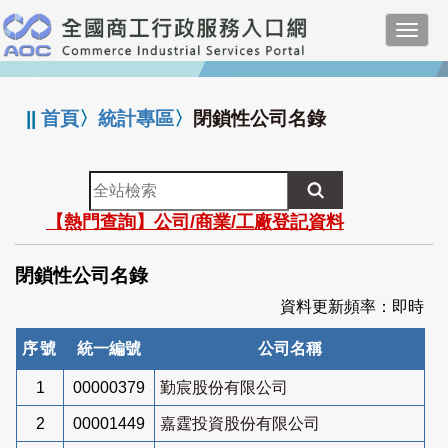
跳
Toggl
到
navig
主
:::
要
內
||
首頁
〉
統計專區
〉
閉鎖性公司名錄
容
全
站
【熱門查詢】公司/商業/工廠登記資料
檢
索
閉鎖性公司名錄
資料更新頻率：即時
序號
統一編號
公司名稱
1
00000379
勤宸股份有限公司
2
00001449
嘉霆投資股份有限公司