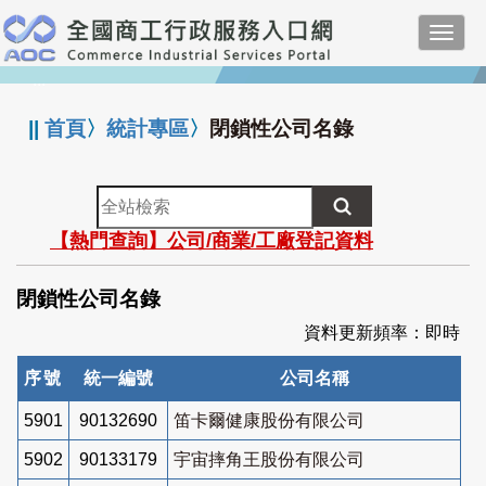
跳
Toggl
到
navig
主
:::
要
內
||
首頁
〉
統計專區
〉
閉鎖性公司名錄
容
全
站
【熱門查詢】公司/商業/工廠登記資料
檢
索
閉鎖性公司名錄
資料更新頻率：即時
序號
統一編號
公司名稱
5901
90132690
笛卡爾健康股份有限公司
5902
90133179
宇宙摔角王股份有限公司