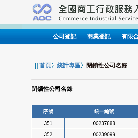
跳
到
主
要
內
公司登記
商業登記
有限
容
:::
||
首頁
〉
統計專區
〉
閉鎖性公司名錄
閉鎖性公司名錄
序號
統一編號
351
00237888
352
00239099