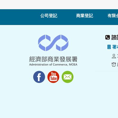
公司登記
商業登記
有限
諮詢