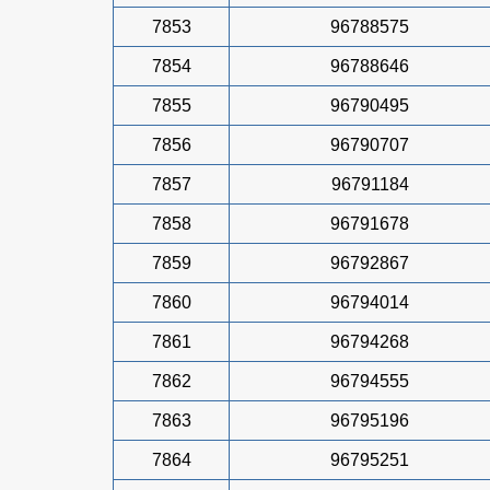
7853
96788575
7854
96788646
7855
96790495
7856
96790707
7857
96791184
7858
96791678
7859
96792867
7860
96794014
7861
96794268
7862
96794555
7863
96795196
7864
96795251