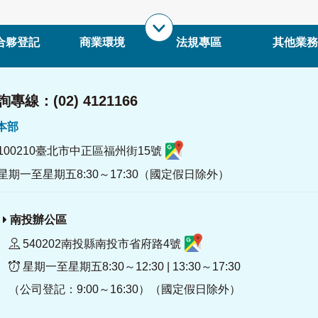
合夥登記
商業環境
法規專區
其他業務
專線：(02) 4121166
署本部
100210臺北市中正區福州街15號
星期一至星期五8:30～17:30（國定假日除外）
南投辦公區
540202南投縣南投市省府路4號
星期一至星期五8:30～12:30 | 13:30～17:30
（公司登記：9:00～16:30）（國定假日除外）