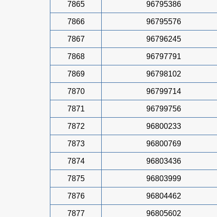
7865
96795386
7866
96795576
7867
96796245
7868
96797791
7869
96798102
7870
96799714
7871
96799756
7872
96800233
7873
96800769
7874
96803436
7875
96803999
7876
96804462
7877
96805602