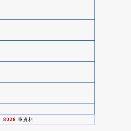
有
8028
筆資料