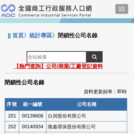
跳
Toggl
到
navig
主
:::
要
內
||
首頁
〉
統計專區
〉
閉鎖性公司名錄
容
全
站
【熱門查詢】公司/商業/工廠登記資料
檢
索
閉鎖性公司名錄
資料更新頻率：即時
序號
統一編號
公司名稱
201
00139606
白洞股份有限公司
202
00140934
隆鑫環保股份有限公司