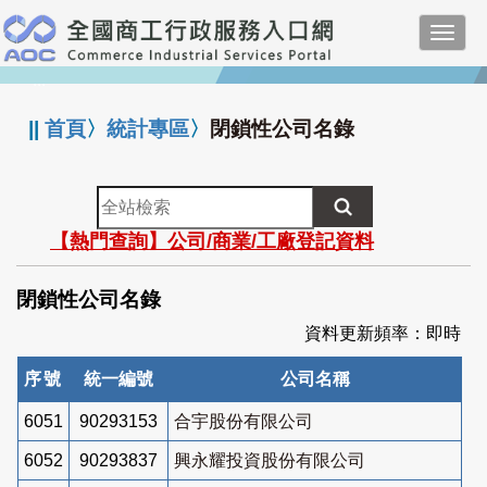
跳
Toggl
到
navig
主
:::
要
內
||
首頁
〉
統計專區
〉
閉鎖性公司名錄
容
全
站
【熱門查詢】公司/商業/工廠登記資料
檢
索
閉鎖性公司名錄
資料更新頻率：即時
序號
統一編號
公司名稱
6051
90293153
合宇股份有限公司
6052
90293837
興永耀投資股份有限公司