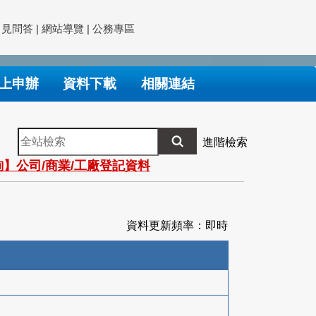
常見問答
|
網站導覽
|
公務專區
上申辦
資料下載
相關連結
全
進階檢索
站
】公司/商業/工廠登記資料
檢
索
資料更新頻率：即時