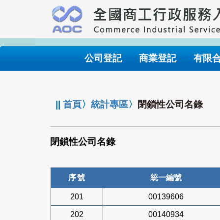
跳
到
主
要
內
公司登記
商業登記
有限
容
:::
||
首頁
〉
統計專區
〉
閉鎖性公司名錄
閉鎖性公司名錄
序號
統一編號
201
00139606
202
00140934