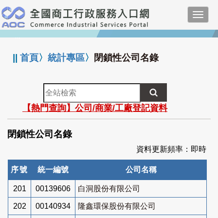
跳
Toggl
到
navig
主
:::
要
內
||
首頁
〉
統計專區
〉
閉鎖性公司名錄
容
全
站
【熱門查詢】公司/商業/工廠登記資料
檢
索
閉鎖性公司名錄
資料更新頻率：即時
序號
統一編號
公司名稱
201
00139606
白洞股份有限公司
202
00140934
隆鑫環保股份有限公司