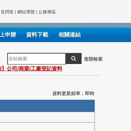
常見問答
|
網站導覽
|
公務專區
上申辦
資料下載
相關連結
全
進階檢索
站
】公司/商業/工廠登記資料
檢
索
資料更新頻率：即時