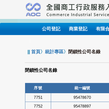
跳
到
主
要
內
公司登記
商業登記
有限
容
:::
||
首頁
〉
統計專區
〉
閉鎖性公司名錄
閉鎖性公司名錄
序號
統一編號
7751
95478670
7752
95478897