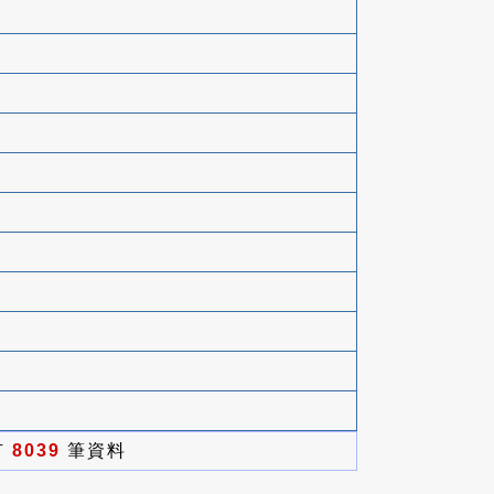
有
8039
筆資料