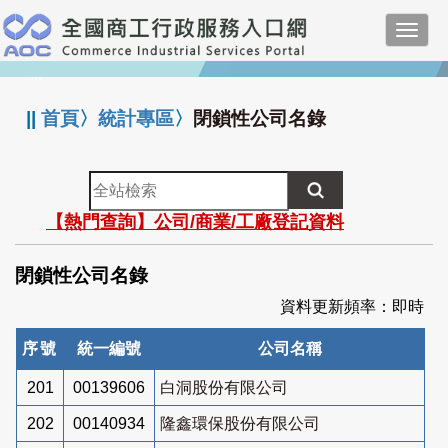
跳
Toggl
到
navig
主
:::
要
內
||
首頁
〉
統計專區
〉
閉鎖性公司名錄
容
全
站
【熱門查詢】公司/商業/工廠登記資料
檢
索
閉鎖性公司名錄
資料更新頻率：即時
序號
統一編號
公司名稱
201
00139606
白洞股份有限公司
202
00140934
隆鑫環保股份有限公司