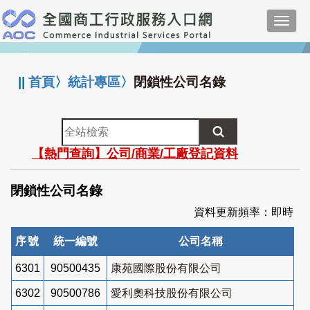
跳
Toggl
到
navig
主
:::
要
內
||
首頁
〉
統計專區
〉
閉鎖性公司名錄
容
全
站
【熱門查詢】公司/商業/工廠登記資料
檢
索
閉鎖性公司名錄
資料更新頻率：即時
序號
統一編號
公司名稱
6301
90500435
康苑國際股份有限公司
6302
90500786
愛利奧科技股份有限公司