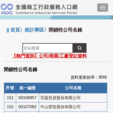
跳
Toggl
到
navig
主
:::
要
內
||
首頁
〉
統計專區
〉
閉鎖性公司名錄
容
全
站
【熱門查詢】公司/商業/工廠登記資料
檢
索
閉鎖性公司名錄
資料更新頻率：即時
序號
統一編號
公司名稱
151
00106957
宗盈投資股份有限公司
152
00107082
中山營造股份有限公司