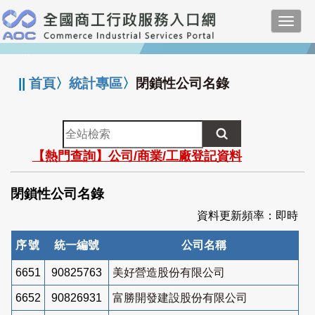
跳
Toggl
到
navig
主
:::
要
內
||
首頁
〉
統計專區
〉
閉鎖性公司名錄
容
全
站
【熱門查詢】公司/商業/工廠登記資料
檢
索
閉鎖性公司名錄
資料更新頻率：即時
序號
統一編號
公司名稱
6651
90825763
美好營造股份有限公司
6652
90826931
富勝開發建設股份有限公司