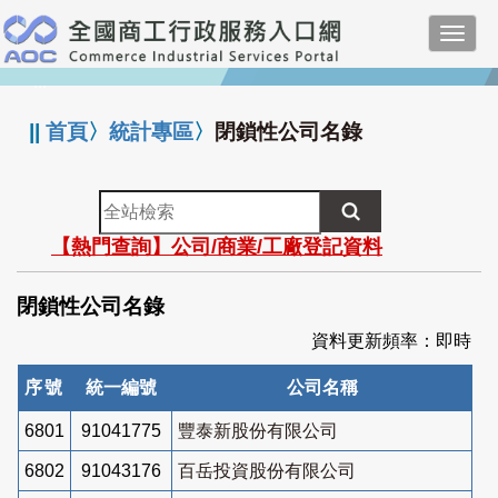
跳
Toggl
到
navig
主
:::
要
內
||
首頁
〉
統計專區
〉
閉鎖性公司名錄
容
全
站
【熱門查詢】公司/商業/工廠登記資料
檢
索
閉鎖性公司名錄
資料更新頻率：即時
序號
統一編號
公司名稱
6801
91041775
豐泰新股份有限公司
6802
91043176
百岳投資股份有限公司