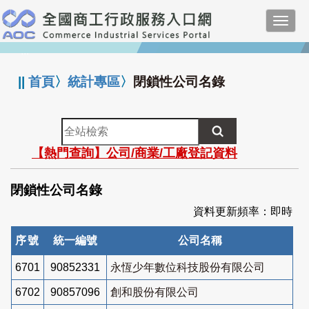
跳
Toggl
到
navig
主
:::
要
內
||
首頁
〉
統計專區
〉
閉鎖性公司名錄
容
全
站
【熱門查詢】公司/商業/工廠登記資料
檢
索
閉鎖性公司名錄
資料更新頻率：即時
序號
統一編號
公司名稱
6701
90852331
永恆少年數位科技股份有限公司
6702
90857096
創和股份有限公司