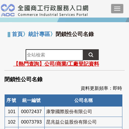
跳
Toggl
到
navig
主
:::
要
內
||
首頁
〉
統計專區
〉
閉鎖性公司名錄
容
全
站
【熱門查詢】公司/商業/工廠登記資料
檢
索
閉鎖性公司名錄
資料更新頻率：即時
序號
統一編號
公司名稱
101
00072437
康擎國際股份有限公司
102
00073793
昆兆益公益股份有限公司