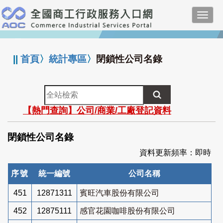
跳
Toggl
到
navig
主
:::
要
內
||
首頁
〉
統計專區
〉
閉鎖性公司名錄
容
全
站
【熱門查詢】公司/商業/工廠登記資料
檢
索
閉鎖性公司名錄
資料更新頻率：即時
序號
統一編號
公司名稱
451
12871311
賓旺汽車股份有限公司
452
12875111
感官花園咖啡股份有限公司