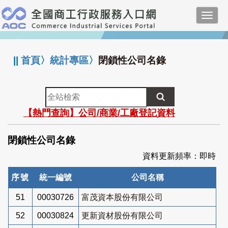
跳
Toggl
到
navig
主
:::
要
內
||
首頁
〉
統計專區
〉
閉鎖性公司名錄
容
全
站
【熱門查詢】公司/商業/工廠登記資料
檢
索
閉鎖性公司名錄
資料更新頻率：即時
序號
統一編號
公司名稱
51
00030726
富茂資本股份有限公司
52
00030824
更新資材股份有限公司