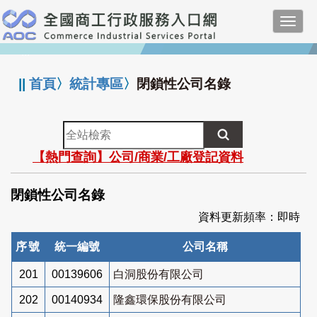
跳
Toggl
到
navig
主
:::
要
內
||
首頁
〉
統計專區
〉
閉鎖性公司名錄
容
全
站
【熱門查詢】公司/商業/工廠登記資料
檢
索
閉鎖性公司名錄
資料更新頻率：即時
序號
統一編號
公司名稱
201
00139606
白洞股份有限公司
202
00140934
隆鑫環保股份有限公司