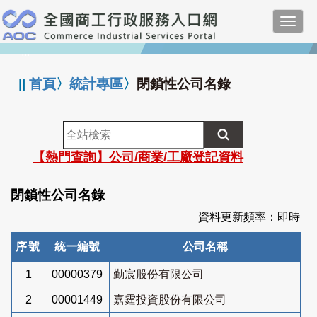
跳
Toggl
到
navig
主
:::
要
內
||
首頁
〉
統計專區
〉
閉鎖性公司名錄
容
全
站
【熱門查詢】公司/商業/工廠登記資料
檢
索
閉鎖性公司名錄
資料更新頻率：即時
序號
統一編號
公司名稱
1
00000379
勤宸股份有限公司
2
00001449
嘉霆投資股份有限公司