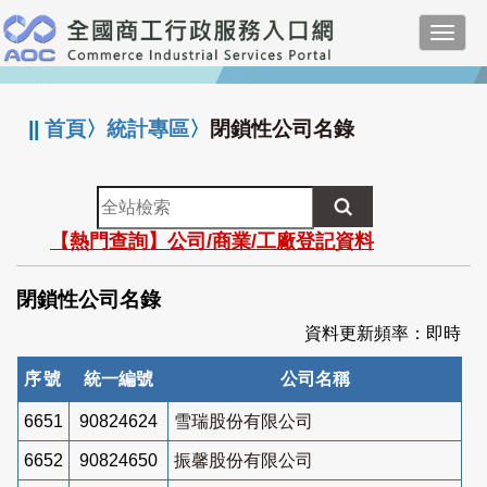
跳
Toggl
到
navig
主
:::
要
內
||
首頁
〉
統計專區
〉
閉鎖性公司名錄
容
全
站
【熱門查詢】公司/商業/工廠登記資料
檢
索
閉鎖性公司名錄
資料更新頻率：即時
序號
統一編號
公司名稱
6651
90824624
雪瑞股份有限公司
6652
90824650
振馨股份有限公司