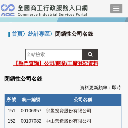
跳
Toggl
到
navig
主
:::
要
內
||
首頁
〉
統計專區
〉
閉鎖性公司名錄
容
全
站
【熱門查詢】公司/商業/工廠登記資料
檢
索
閉鎖性公司名錄
資料更新頻率：即時
序號
統一編號
公司名稱
151
00106957
宗盈投資股份有限公司
152
00107082
中山營造股份有限公司