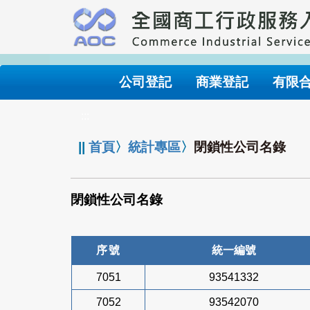
跳
到
主
要
內
公司登記
商業登記
有限
容
:::
||
首頁
〉
統計專區
〉
閉鎖性公司名錄
閉鎖性公司名錄
序號
統一編號
7051
93541332
7052
93542070