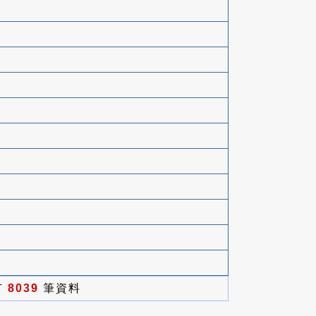
有
8039
筆資料