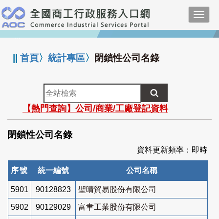
跳
Toggl
到
navig
主
:::
要
內
||
首頁
〉
統計專區
〉
閉鎖性公司名錄
容
全
站
【熱門查詢】公司/商業/工廠登記資料
檢
索
閉鎖性公司名錄
資料更新頻率：即時
序號
統一編號
公司名稱
5901
90128823
聖晴貿易股份有限公司
5902
90129029
富聿工業股份有限公司