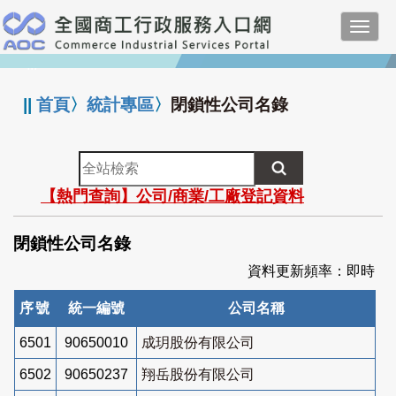
跳
Toggl
到
navig
主
:::
要
內
||
首頁
〉
統計專區
〉
閉鎖性公司名錄
容
全
站
【熱門查詢】公司/商業/工廠登記資料
檢
索
閉鎖性公司名錄
資料更新頻率：即時
序號
統一編號
公司名稱
6501
90650010
成玥股份有限公司
6502
90650237
翔岳股份有限公司