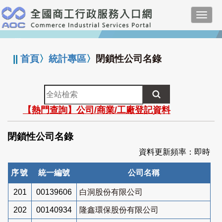
跳
Toggl
到
navig
主
:::
要
內
||
首頁
〉
統計專區
〉
閉鎖性公司名錄
容
全
站
【熱門查詢】公司/商業/工廠登記資料
檢
索
閉鎖性公司名錄
資料更新頻率：即時
序號
統一編號
公司名稱
201
00139606
白洞股份有限公司
202
00140934
隆鑫環保股份有限公司