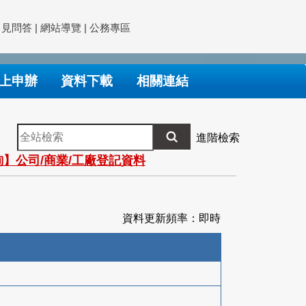
常見問答
|
網站導覽
|
公務專區
上申辦
資料下載
相關連結
全
進階檢索
站
】公司/商業/工廠登記資料
檢
索
資料更新頻率：即時