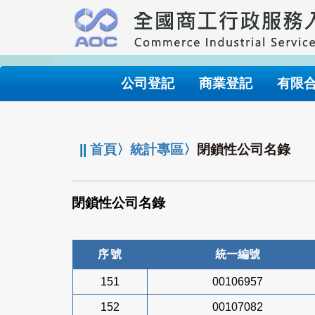
跳
到
主
要
內
公司登記
商業登記
有限
容
:::
||
首頁
〉
統計專區
〉
閉鎖性公司名錄
閉鎖性公司名錄
序號
統一編號
151
00106957
152
00107082