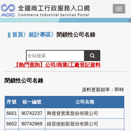
跳
Toggl
到
navig
主
:::
要
內
||
首頁
〉
統計專區
〉
閉鎖性公司名錄
容
全
站
【熱門查詢】公司/商業/工廠登記資料
檢
索
閉鎖性公司名錄
資料更新頻率：即時
序號
統一編號
公司名稱
6601
90742237
興傑發實業股份有限公司
6602
90742969
綠雷德創新股份有限公司