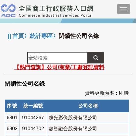
跳
Toggl
到
navig
主
:::
要
內
||
首頁
〉
統計專區
〉
閉鎖性公司名錄
容
全
站
【熱門查詢】公司/商業/工廠登記資料
檢
索
閉鎖性公司名錄
資料更新頻率：即時
序號
統一編號
公司名稱
6801
91044267
趨光影像股份有限公司
6802
91044702
數智融合股份有限公司