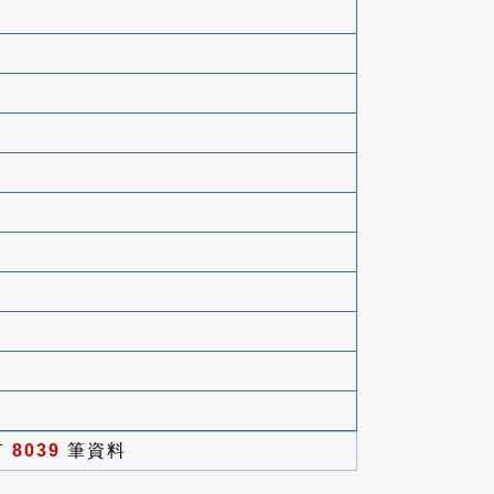
有
8039
筆資料