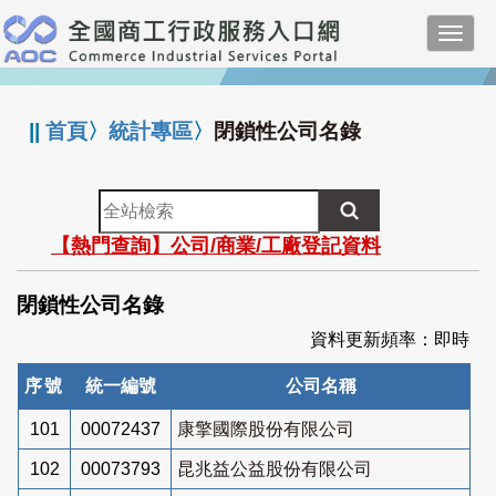
跳
Toggl
到
navig
主
:::
要
內
||
首頁
〉
統計專區
〉
閉鎖性公司名錄
容
全
站
【熱門查詢】公司/商業/工廠登記資料
檢
索
閉鎖性公司名錄
資料更新頻率：即時
序號
統一編號
公司名稱
101
00072437
康擎國際股份有限公司
102
00073793
昆兆益公益股份有限公司