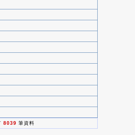
有
8039
筆資料