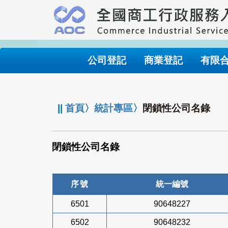
跳
到
主
要
內
公司登記
商業登記
有限
容
:::
||
首頁
〉
統計專區
〉
閉鎖性公司名錄
閉鎖性公司名錄
序號
統一編號
6501
90648227
6502
90648232