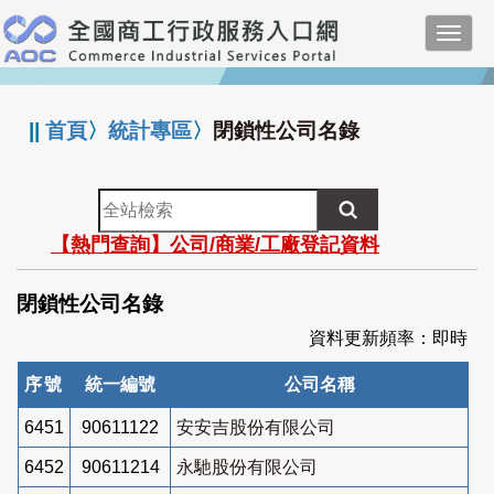
跳
Toggl
到
navig
主
:::
要
內
||
首頁
〉
統計專區
〉
閉鎖性公司名錄
容
全
站
【熱門查詢】公司/商業/工廠登記資料
檢
索
閉鎖性公司名錄
資料更新頻率：即時
序號
統一編號
公司名稱
6451
90611122
安安吉股份有限公司
6452
90611214
永馳股份有限公司