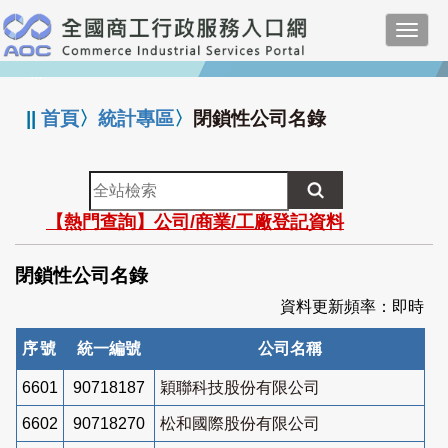
跳
Toggl
到
navig
主
:::
要
內
||
首頁
〉
統計專區
〉
閉鎖性公司名錄
容
全
站
【熱門查詢】公司/商業/工廠登記資料
檢
索
閉鎖性公司名錄
資料更新頻率：即時
序號
統一編號
公司名稱
6601
90718187
穎聯科技股份有限公司
6602
90718270
松和國際股份有限公司