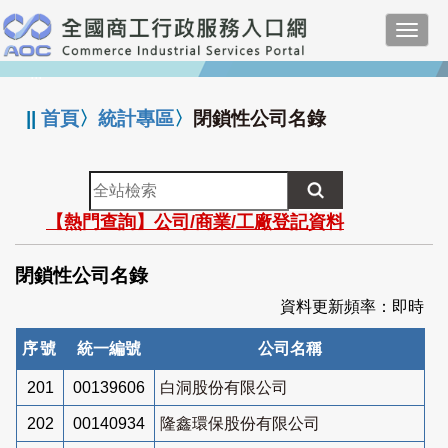
跳
Toggl
到
navig
主
:::
要
內
||
首頁
〉
統計專區
〉
閉鎖性公司名錄
容
全
站
【熱門查詢】公司/商業/工廠登記資料
檢
索
閉鎖性公司名錄
資料更新頻率：即時
序號
統一編號
公司名稱
201
00139606
白洞股份有限公司
202
00140934
隆鑫環保股份有限公司