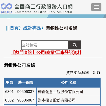
跳
Toggl
到
navig
主
:::
要
內
||
首頁
〉
統計專區
〉
閉鎖性公司名錄
容
全
站
【熱門查詢】公司/商業/工廠登記資料
檢
索
閉鎖性公司名錄
資料更新頻率：即時
序號
統一編號
公司名稱
6301
90506037
樺創創意工程股份有限公司
6302
90506867
崇本投資股份有限公司