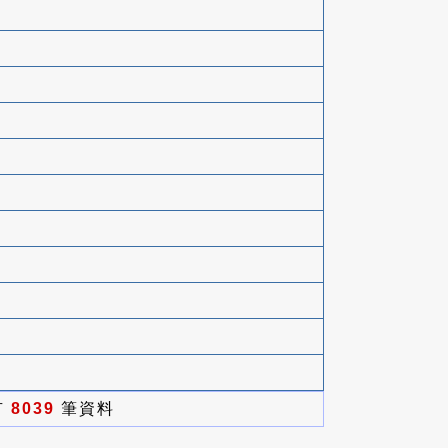
有
8039
筆資料