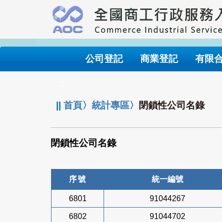
跳
到
主
要
內
公司登記
商業登記
有限
容
:::
||
首頁
〉
統計專區
〉
閉鎖性公司名錄
閉鎖性公司名錄
序號
統一編號
6801
91044267
6802
91044702