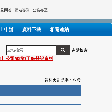
常見問答
|
網站導覽
|
公務專區
上申辦
資料下載
相關連結
全
進階檢索
站
】公司/商業/工廠登記資料
檢
索
資料更新頻率：即時