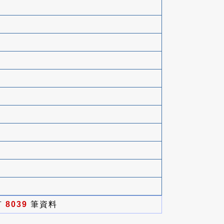
有
8039
筆資料