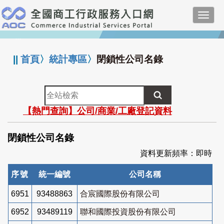
跳
Toggl
到
navig
主
:::
要
內
||
首頁
〉
統計專區
〉
閉鎖性公司名錄
容
全
站
【熱門查詢】公司/商業/工廠登記資料
檢
索
閉鎖性公司名錄
資料更新頻率：即時
序號
統一編號
公司名稱
6951
93488863
合宸國際股份有限公司
6952
93489119
聯和國際投資股份有限公司