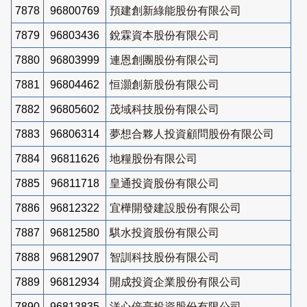
7878
96800769
預建創新綠能股份有限公司
7879
96803436
銳霖資本股份有限公司
7880
96803999
連恩創團股份有限公司
7881
96804462
恒灝創新股份有限公司
7882
96805602
茂域科技股份有限公司
7883
96806314
夢想合夥人投資顧問股份有限公司
7884
96811626
地糧股份有限公司
7885
96811718
皇通投資股份有限公司
7886
96812322
宜樺開發建設股份有限公司
7887
96812580
騏水投資股份有限公司
7888
96812907
智訓科技股份有限公司
7889
96812934
開成投資企業股份有限公司
7890
96813835
洋心倍亮投資股份有限公司