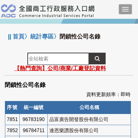
跳
Toggl
到
navig
主
:::
要
內
||
首頁
〉
統計專區
〉
閉鎖性公司名錄
容
全
站
【熱門查詢】公司/商業/工廠登記資料
檢
索
閉鎖性公司名錄
資料更新頻率：即時
序號
統一編號
公司名稱
7851
96783190
品富廣告開發股份有限公司
7852
96784711
連恩樂讚股份有限公司