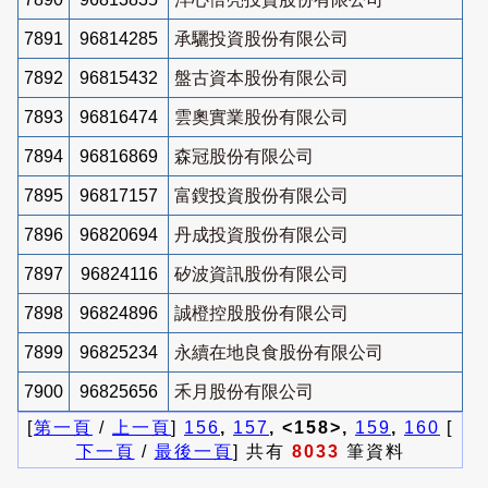
7891
96814285
承驪投資股份有限公司
7892
96815432
盤古資本股份有限公司
7893
96816474
雲奧實業股份有限公司
7894
96816869
森冠股份有限公司
7895
96817157
富鎪投資股份有限公司
7896
96820694
丹成投資股份有限公司
7897
96824116
矽波資訊股份有限公司
7898
96824896
誠橙控股股份有限公司
7899
96825234
永續在地良食股份有限公司
7900
96825656
禾月股份有限公司
[
第一頁
/
上一頁
]
156
,
157
, <158>,
159
,
160
[
下一頁
/
最後一頁
] 共有
8033
筆資料