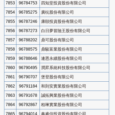
7853
96784753
四知堂投資股份有限公司
7854
96785275
廣杬股份有限公司
7855
96787246
康頤投資股份有限公司
7856
96787273
白日夢冒險王股份有限公司
7857
96788202
鼎可股份有限公司
7858
96788575
鼎駿富業股份有限公司
7859
96788646
連恩永續股份有限公司
7860
96790495
潤昇系統科技股份有限公司
7861
96790707
堡登股份有限公司
7862
96791184
和則安實業股份有限公司
7863
96791678
誠拓興業股份有限公司
7864
96792867
柏琳實業股份有限公司
7865
96794014
鑫睿信投資股份有限公司