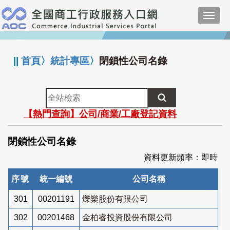
跳
Toggl
到
navig
主
:::
要
內
||
首頁
〉
統計專區
〉
閉鎖性公司名錄
容
全
站
【熱門查詢】公司/商業/工廠登記資料
檢
索
閉鎖性公司名錄
資料更新頻率：即時
序號
統一編號
公司名稱
301
00201191
爍樂股份有限公司
302
00201468
金柏睿投資股份有限公司