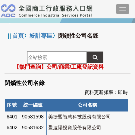
跳
Toggl
到
navig
主
:::
要
內
||
首頁
〉
統計專區
〉
閉鎖性公司名錄
容
全
站
【熱門查詢】公司/商業/工廠登記資料
檢
索
閉鎖性公司名錄
資料更新頻率：即時
序號
統一編號
公司名稱
6401
90581598
美捷盟智慧科技股份有限公司
6402
90581632
盈遠陽投資股份有限公司