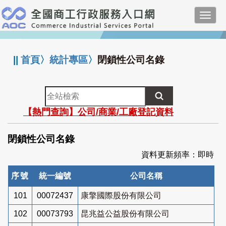
跳
Toggl
到
navig
主
:::
要
內
||
首頁
〉
統計專區
〉
閉鎖性公司名錄
容
全
站
【熱門查詢】公司/商業/工廠登記資料
檢
索
閉鎖性公司名錄
資料更新頻率：即時
序號
統一編號
公司名稱
101
00072437
康擎國際股份有限公司
102
00073793
昆兆益公益股份有限公司