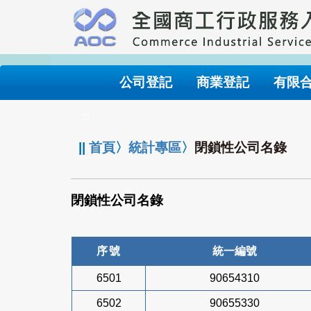
跳
到
主
要
內
公司登記
商業登記
有限
容
:::
||
首頁
〉
統計專區
〉
閉鎖性公司名錄
閉鎖性公司名錄
序號
統一編號
6501
90654310
6502
90655330