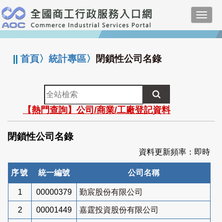
跳
Toggl
到
navig
主
:::
要
內
||
首頁
〉
統計專區
〉
閉鎖性公司名錄
容
全
站
【熱門查詢】公司/商業/工廠登記資料
檢
索
閉鎖性公司名錄
資料更新頻率：即時
序號
統一編號
公司名稱
1
00000379
勤宸股份有限公司
2
00001449
嘉霆投資股份有限公司