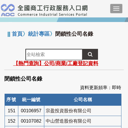
跳
Toggl
到
navig
主
:::
要
內
||
首頁
〉
統計專區
〉
閉鎖性公司名錄
容
全
站
【熱門查詢】公司/商業/工廠登記資料
檢
索
閉鎖性公司名錄
資料更新頻率：即時
序號
統一編號
公司名稱
151
00106957
宗盈投資股份有限公司
152
00107082
中山營造股份有限公司