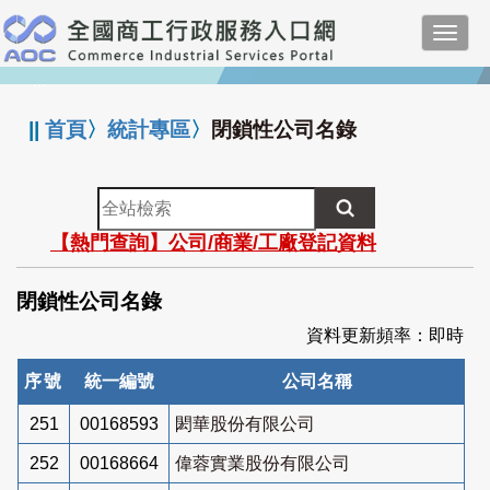
跳
Toggl
到
navig
主
:::
要
內
||
首頁
〉
統計專區
〉
閉鎖性公司名錄
容
全
站
【熱門查詢】公司/商業/工廠登記資料
檢
索
閉鎖性公司名錄
資料更新頻率：即時
序號
統一編號
公司名稱
251
00168593
閎華股份有限公司
252
00168664
偉蓉實業股份有限公司