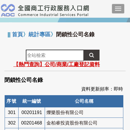
跳
Toggl
到
navig
主
:::
要
內
||
首頁
〉
統計專區
〉
閉鎖性公司名錄
容
全
站
【熱門查詢】公司/商業/工廠登記資料
檢
索
閉鎖性公司名錄
資料更新頻率：即時
序號
統一編號
公司名稱
301
00201191
爍樂股份有限公司
302
00201468
金柏睿投資股份有限公司