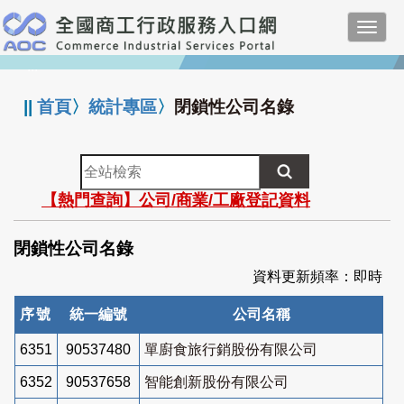
跳
Toggl
到
navig
主
:::
要
內
||
首頁
〉
統計專區
〉
閉鎖性公司名錄
容
全
站
【熱門查詢】公司/商業/工廠登記資料
檢
索
閉鎖性公司名錄
資料更新頻率：即時
序號
統一編號
公司名稱
6351
90537480
單廚食旅行銷股份有限公司
6352
90537658
智能創新股份有限公司